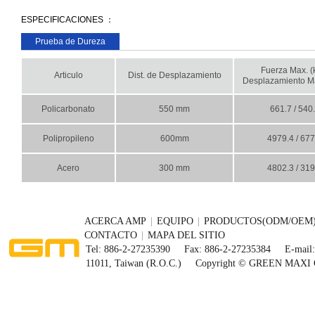
ESPECIFICACIONES ：
Prueba de Dureza
Fuerza Max. (k
Articulo
Dist. de Desplazamiento
Desplazamiento M
Policarbonato
550 mm
661.7 / 540
Polipropileno
600mm
4979.4 / 677
Acero
300 mm
4802.3 / 319
ACERCA AMP
|
EQUIPO
|
PRODUCTOS(ODM/OEM
CONTACTO
|
MAPA DEL SITIO
Tel: 886-2-27235390
Fax: 886-2-27235384
E-mail:
11011, Taiwan (R.O.C.)
Copyright © GREEN MAXI 